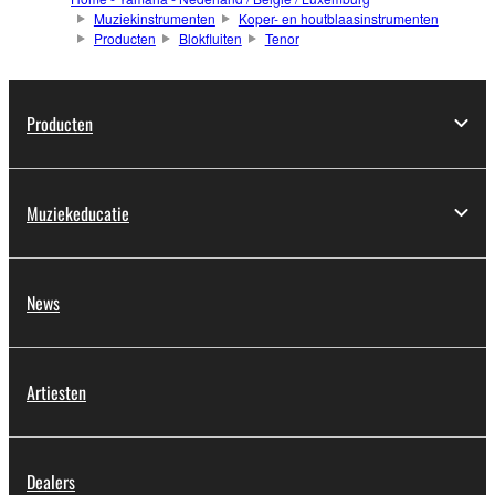
Muziekinstrumenten
Koper- en houtblaasinstrumenten
Producten
Blokfluiten
Tenor
Producten
Muziekeducatie
News
Artiesten
Dealers