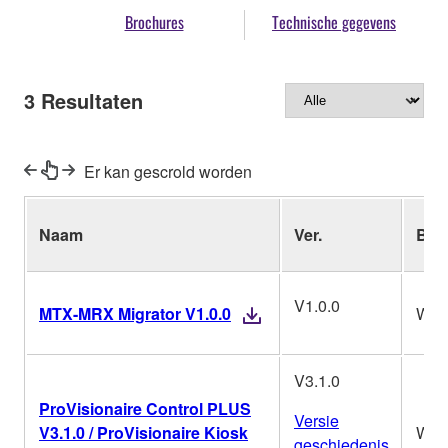
Brochures
Technische gegevens
3
Resultaten
Er kan gescrold worden
Naam
Ver.
Bes
V1.0.0
MTX-MRX Migrator V1.0.0
Win
V3.1.0
ProVisionaire Control PLUS
Versie
V3.1.0 / ProVisionaire Kiosk
Win
geschiedenis