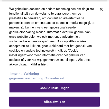
We gebruiken cookies en andere technologieën om de juiste
functionaliteit van de website te garanderen, om de
Producten en oplossingen
prestaties te bewaken, om content en advertenties te
personaliseren en om interacties op social media mogelijk te
maken. Zo kunnen we u een gepersonaliseerde
gebruikerservaring bieden. Informatie over uw gebruik van
News
onze website delen we ook met onze advertentie-,
socialmedia- en analysepartners. Door op 'Alle cookies
accepteren' te klikken, gaat u akkoord met het gebruik van
cookies en andere technologieën. Klik op 'Cookie-
Over Yamaha
instellingen' voor meer informatie over het gebruik van
cookies of voor het wijzigen van uw instellingen. Als u niet
akkoord gaat,
klikt u hier
.
Nederland / België / Luxemburg - Dutch
Imprint
Verklaring
gegevensbescherming
Cookiebeleid
Consumer
Cookie-instellingen
Slu
Contact opnemen
Terms of Use
Privacy Policy
Alles afwijzen
Cookiebeleid