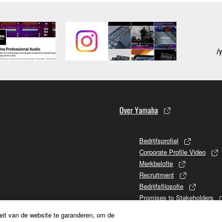
Over Yamaha
Bedrijfsprofiel
Corporate Profile Video
Merkbelofte
Recruitment
Bedrijfsfilosofie
Promises to Stakeholders
Geschiedenis Yamaha
eit van de website te garanderen, om de
Informatie voor aandeelhoud