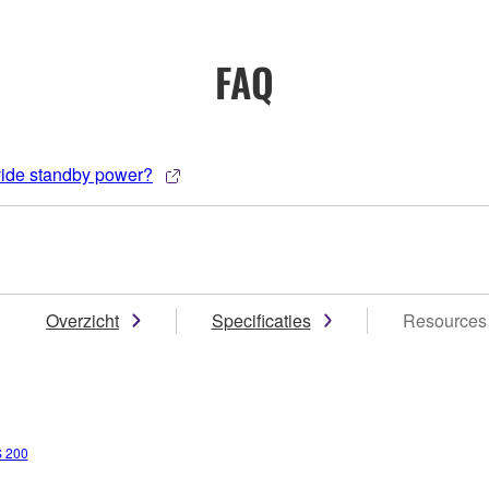
FAQ
ovide standby power?
Overzicht
Specificaties
Resources
 200