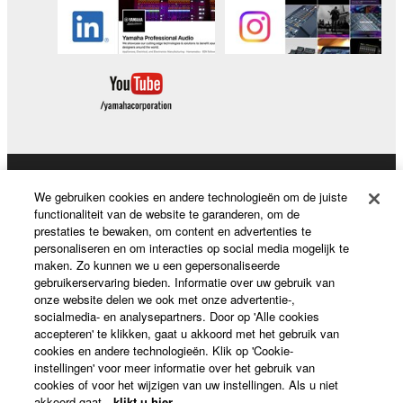
Producten en oplossingen
We gebruiken cookies en andere technologieën om de juiste
functionaliteit van de website te garanderen, om de
prestaties te bewaken, om content en advertenties te
personaliseren en om interacties op social media mogelijk te
News
maken. Zo kunnen we u een gepersonaliseerde
gebruikerservaring bieden. Informatie over uw gebruik van
onze website delen we ook met onze advertentie-,
socialmedia- en analysepartners. Door op 'Alle cookies
accepteren' te klikken, gaat u akkoord met het gebruik van
Over Yamaha
cookies en andere technologieën. Klik op 'Cookie-
instellingen' voor meer informatie over het gebruik van
cookies of voor het wijzigen van uw instellingen. Als u niet
Nederland / België / Luxemburg - Dutch
akkoord gaat,
klikt u hier
.