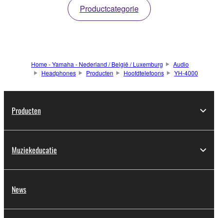
Productcategorie
Home - Yamaha - Nederland / België / Luxemburg
Audio
Headphones
Producten
Hoofdtelefoons
YH-4000
Producten
Muziekeducatie
News