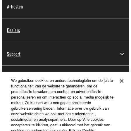
Artiesten
Dealers
Support
Registratie voor Yamaha Music ID
We gebruiken cookies en andere technologieën om de juiste
functionaliteit van de website te garanderen, om de
prestaties te bewaken, om content en advertenties te
personaliseren en om interacties op social media mogelijk te
Over Yamaha
maken. Zo kunnen we u een gepersonaliseerde
gebruikerservaring bieden. Informatie over uw gebruik van
onze website delen we ook met onze advertentie-,
socialmedia- en analysepartners. Door op 'Alle cookies
Nederland / België / Luxemburg - Dutch
accepteren' te klikken, gaat u akkoord met het gebruik van
cookies en andere technologieën. Klik op 'Cookie-