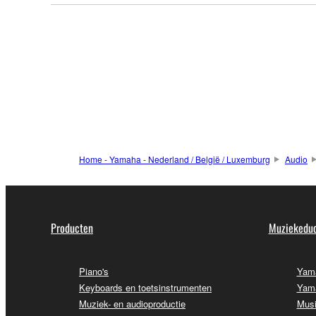
Home - Yamaha - Nederland / België / Luxemburg
Audio
Producten
Muziekeduc
Piano's
Yama
Keyboards en toetsinstrumenten
Yama
Muziek- en audioproductie
Musi