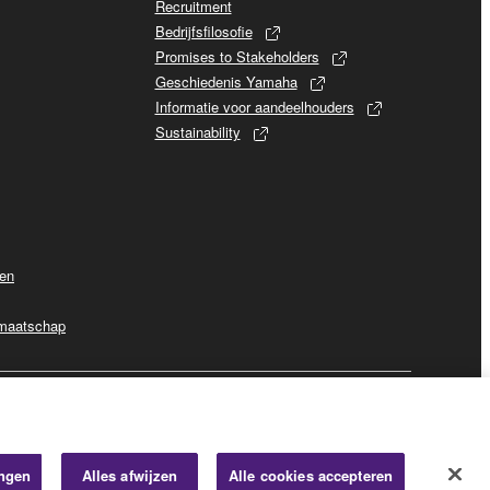
Recruitment
Bedrijfsfilosofie
Promises to Stakeholders
Geschiedenis Yamaha
Informatie voor aandeelhouders
Sustainability
ven
dmaatschap
Business
ingen
Alles afwijzen
Alle cookies accepteren