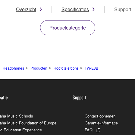
Overzicht
Specificaties
Support
Productcategorie
Headphones
Producten
Hoofdtelefoons
TW-E3B
atie
Support
ha Music Schools
Contact opnemen
ha Music Foundation of Europe
Garantie-informatie
c Education Experience
FAQ