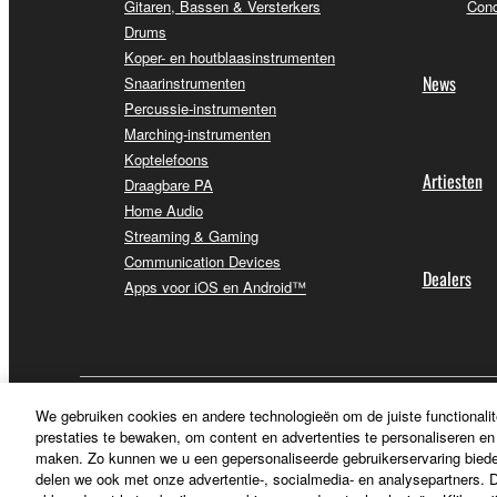
Gitaren, Bassen & Versterkers
Conc
Drums
Koper- en houtblaasinstrumenten
News
Snaarinstrumenten
Percussie-instrumenten
Marching-instrumenten
Koptelefoons
Artiesten
Draagbare PA
Home Audio
Streaming & Gaming
Communication Devices
Dealers
Apps voor iOS en Android™
Nederland / België / Luxemburg - Dutch
We gebruiken cookies en andere technologieën om de juiste functionalit
prestaties te bewaken, om content en advertenties te personaliseren en 
maken. Zo kunnen we u een gepersonaliseerde gebruikerservaring biede
delen we ook met onze advertentie-, socialmedia- en analysepartners. Do